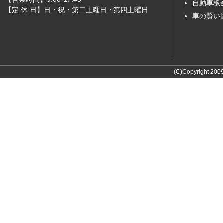
自動車板
【定 休 日】日・祝・第二土曜日・第四土曜日
車の賢い
(C)Copyright 2009 