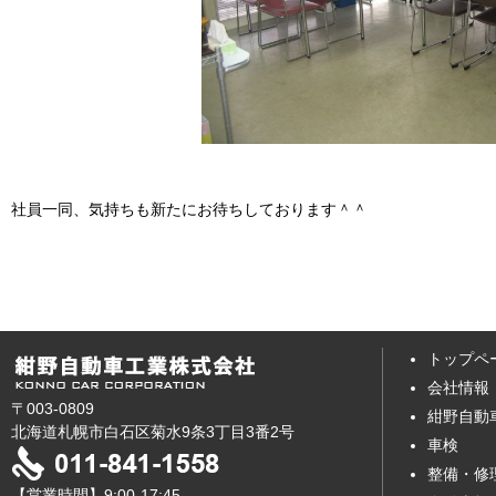
社員一同、気持ちも新たにお待ちしております＾＾
トップペ
会社情報
〒003-0809
紺野自動
北海道札幌市白石区菊水9条3丁目3番2号
車検
整備・修
【営業時間】9:00-17:45