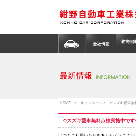
HOME
>
キャンペーン
>
✩スズキ愛車無
✩スズキ愛車無料点検実施中です
いつもご利用いただきありがとうございま