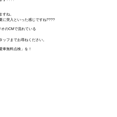
ますね。
に突入といった感じですね????
ジオのCMで流れている
タッフまでお尋ねください。
愛車無料点検」を！